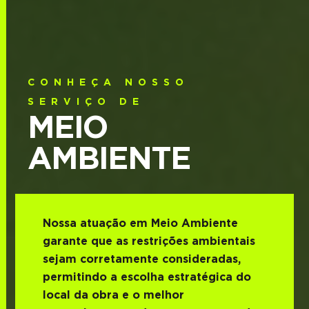
CONHEÇA NOSSO
SERVIÇO DE
MEIO
AMBIENTE
Nossa atuação em Meio Ambiente
garante que as restrições ambientais
sejam corretamente consideradas,
permitindo a escolha estratégica do
local da obra e o melhor